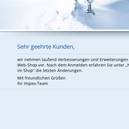
Sehr ge­ehr­te Kun­den,
wir neh­men lau­fend Ver­bes­se­run­gen und Er­wei­te­run­ge
Web-Shop vor. Nach dem An­mel­den er­fah­ren Sie un­ter 
im Shop“ die letz­ten Än­de­run­gen.
Mit freund­li­chen Grü­ßen
Ihr Im­pex-Team